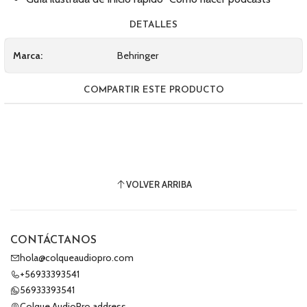
DETALLES
Marca:
Behringer
COMPARTIR ESTE PRODUCTO
VOLVER ARRIBA
CONTÁCTANOS
hola@colqueaudiopro.com
+56933393541
56933393541
Colque AudioPro address