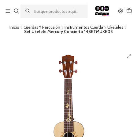
Aprovecha nuestro
descuento por pago con transferencia bancaria
por una compra mínima de $49.990. Este descuento no es
acumulable a otras promociones ni aplicable a gastos de envío.
Inicio
Cuerdas Y Percusión
Instrumentos Cuerda
Ukeleles
Set Ukelele Mercury Concierto 14SETMUKE03