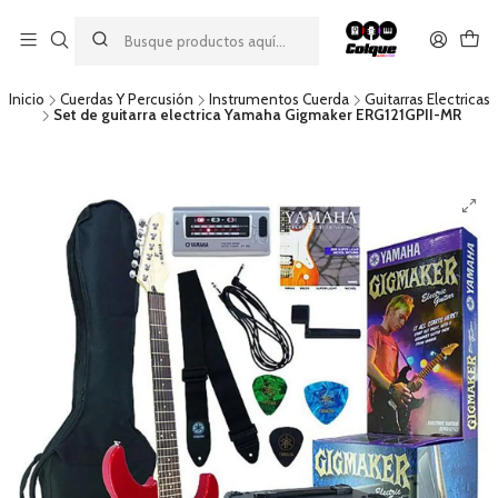
Aprovecha nuestro
descuento por pago con transferencia bancaria
por una compra mínima de $49.990. Este descuento no es
acumulable a otras promociones ni aplicable a gastos de envío.
Inicio
Cuerdas Y Percusión
Instrumentos Cuerda
Guitarras Electricas
Set de guitarra electrica Yamaha Gigmaker ERG121GPII-MR