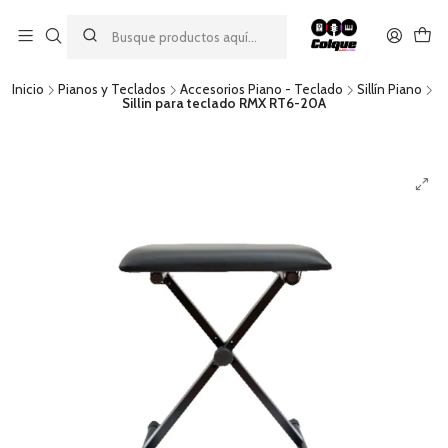
Aprovecha nuestro
descuento por pago con transferencia bancaria
por una compra mínima de $49.990. Este descuento no es
acumulable a otras promociones ni aplicable a gastos de envío.
Inicio
Pianos y Teclados
Accesorios Piano - Teclado
Sillín Piano
Sillin para teclado RMX RT6-20A