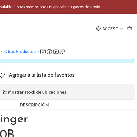
io Behringer C210B
able a otras promociones ni aplicable a gastos de envío.
|
ACCESO
de audio Behringer C210B
o
Otros Productos
ica nuestro stock
Agregar a la lista de favoritos
Mostrar stock de ubicaciones
DESCRIPCIÓN
inger
10B