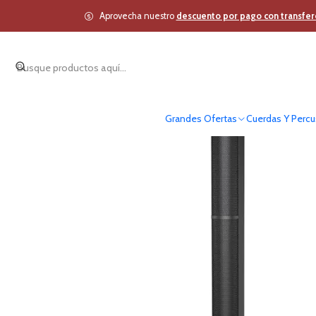
Inicio
Estudio y A
Aprovecha nuestro
descuento por pago con transfer
Grandes Ofertas
Cuerdas Y Percu