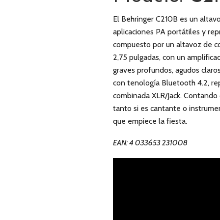
El Behringer C210B es un altav
aplicaciones PA portátiles y re
compuesto por un altavoz de c
2,75 pulgadas, con un amplific
graves profundos, agudos claro
con tenología Bluetooth 4.2, 
combinada XLR/Jack. Contando c
tanto si es cantante o instrumen
que empiece la fiesta.
EAN: 4 033653 231008