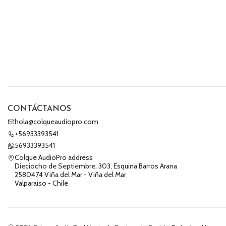
CONTÁCTANOS
hola@colqueaudiopro.com
+56933393541
56933393541
Colque AudioPro address
Dieciocho de Septiembre, 303, Esquina Barros Arana
2580474 Viña del Mar - Viña del Mar
Valparaíso - Chile