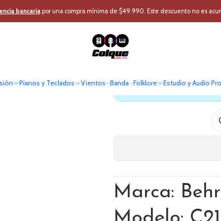
udio Pro
Audio Profesional
Caja Acústica
Caja Activa
Sistema de aud
encia bancaria
por una compra mínima de $49.990. Este descuento no es acumul
Sistema 
sión
Pianos y Teclados
Vientos · Banda · Folklore
Estudio y Audio Pr
Antes de comprar verif
Marca: Behr
Modelo: C2