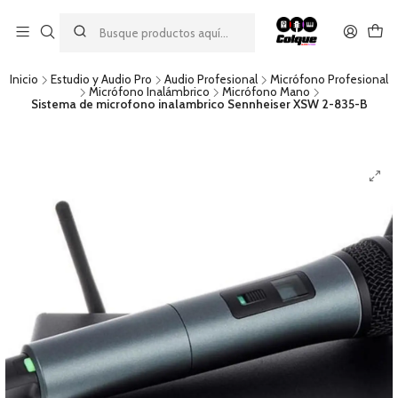
Aprovecha nuestro
descuento por pago con transferencia bancaria
por una compra mínima de $49.990. Este descuento no es
acumulable a otras promociones ni aplicable a gastos de envío.
Inicio
Estudio y Audio Pro
Audio Profesional
Micrófono Profesional
Micrófono Inalámbrico
Micrófono Mano
Sistema de microfono inalambrico Sennheiser XSW 2-835-B