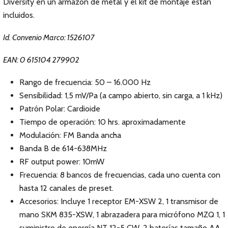
Diversity en un armazón de metal y el kit de montaje están
incluidos.
Id. Convenio Marco: 1526107
EAN: 0 615104 279902
Rango de frecuencia: 50 – 16.000 Hz
Sensibilidad: 1,5 mV/Pa (a campo abierto, sin carga, a 1 kHz)
Patrón Polar: Cardioide
Tiempo de operación: 10 hrs. aproximadamente
Modulación: FM Banda ancha
Banda B de 614-638MHz
RF output power: 10mW
Frecuencia: 8 bancos de frecuencias, cada uno cuenta con
hasta 12 canales de preset.
Accesorios: Incluye 1 receptor EM-XSW 2, 1 transmisor de
mano SKM 835-XSW, 1 abrazadera para micrófono MZQ 1, 1
suministro de energía NT 12-5 CW, 2 baterías tamaño AA,