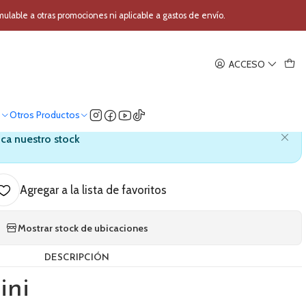
tema Inalambrico de Mano Gemini UHF-116M
able a otras promociones ni aplicable a gastos de envío.
|
ACCESO
ambrico de Mano Gemini UHF-
116M
o
Otros Productos
ica nuestro stock
Agregar a la lista de favoritos
Mostrar stock de ubicaciones
DESCRIPCIÓN
ini