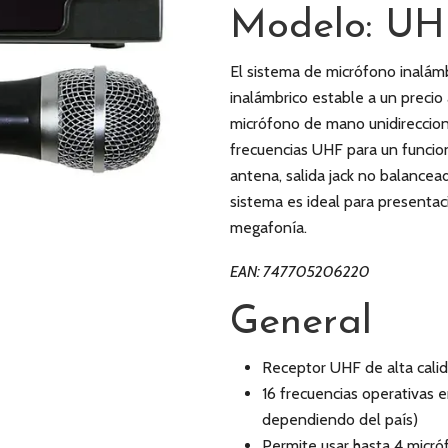
Modelo: UH
El sistema de micrófono inalá
inalámbrico estable a un precio
micrófono de mano unidireccion
frecuencias UHF para un funcio
antena, salida jack no balanceada
sistema es ideal para presentac
megafonía.
EAN: 747705206220
General
Receptor UHF de alta calid
16 frecuencias operativa
dependiendo del país)
Permite usar hasta 4 micró