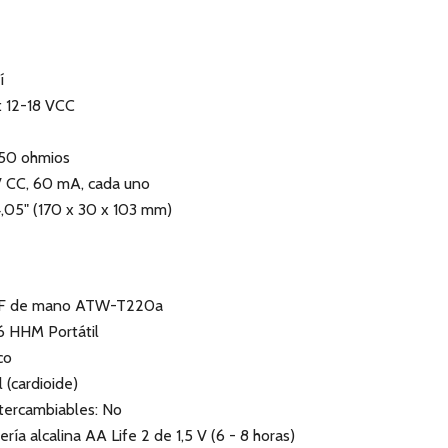
í
: 12-18 VCC
 50 ohmios
 V CC, 60 mA, cada uno
4,05" (170 x 30 x 103 mm)
UHF de mano ATW-T220a
6 HHM Portátil
co
 (cardioide)
tercambiables: No
ría alcalina AA Life 2 de 1,5 V (6 - 8 horas)