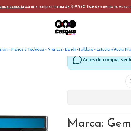
l
Micrófono Profesional
Micrófono Inalámbrico
Micrófono Mano
Sis
encia bancaria
por una compra mínima de $49.990. Este descuento no es acumul
Sistema Inal
sión
Pianos y Teclados
Vientos · Banda · Folklore
Estudio y Audio Pr
Antes de comprar verif
Marca: Gem