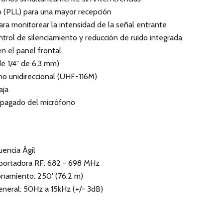
p (PLL) para una mayor recepción
ra monitorear la intensidad de la señal entrante
ntrol de silenciamiento y reducción de ruido integrada
en el panel frontal
de 1/4" de 6,3 mm)
o unidireccional (UHF-116M)
aja
apagado del micrófono
encia Ágil
 portadora RF: 682 - 698 MHz
onamiento: 250' (76,2 m)
neral: 50Hz a 15kHz (+/- 3dB)