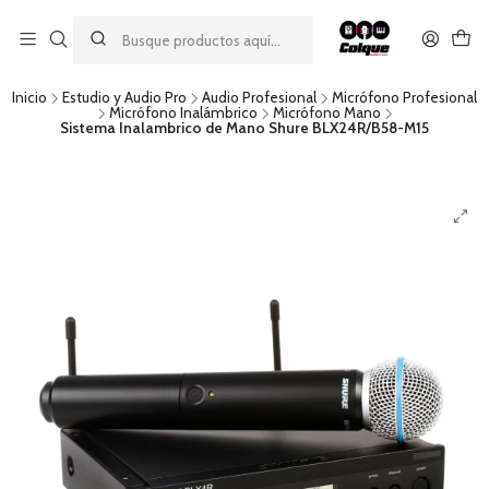
Aprovecha nuestro
descuento por pago con transferencia bancaria
por una compra mínima de $49.990. Este descuento no es
acumulable a otras promociones ni aplicable a gastos de envío.
Inicio
Estudio y Audio Pro
Audio Profesional
Micrófono Profesional
Micrófono Inalámbrico
Micrófono Mano
Sistema Inalambrico de Mano Shure BLX24R/B58-M15