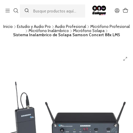
Aprovecha nuestro
descuento por pago con transferencia bancaria
por una compra mínima de $49.990. Este descuento no es
acumulable a otras promociones ni aplicable a gastos de envío.
Inicio
Estudio y Audio Pro
Audio Profesional
Micrófono Profesional
Micrófono Inalámbrico
Micrófono Solapa
Sistema Inalambrico de Solapa Samson Concert 88x LM5