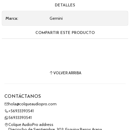
DETALLES
Marca:
Gemini
COMPARTIR ESTE PRODUCTO
VOLVER ARRIBA
CONTÁCTANOS
hola@colqueaudiopro.com
+56933393541
56933393541
Colque AudioPro address
Dieciocho de Septiembre, 303, Esquina Barros Arana