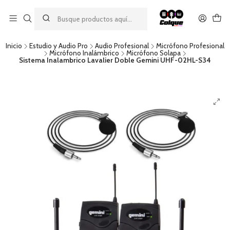
Aprovecha nuestro
descuento por pago con transferencia bancaria
por una compra mínima de $49.990. Este descuento no es
acumulable a otras promociones ni aplicable a gastos de envío.
Inicio
Estudio y Audio Pro
Audio Profesional
Micrófono Profesional
Micrófono Inalámbrico
Micrófono Solapa
Sistema Inalambrico Lavalier Doble Gemini UHF-02HL-S34