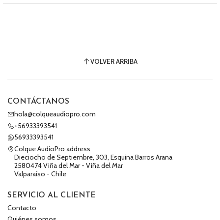
VOLVER ARRIBA
CONTÁCTANOS
hola@colqueaudiopro.com
+56933393541
56933393541
Colque AudioPro address
Dieciocho de Septiembre, 303, Esquina Barros Arana
2580474 Viña del Mar - Viña del Mar
Valparaíso - Chile
SERVICIO AL CLIENTE
Contacto
Quiénes somos