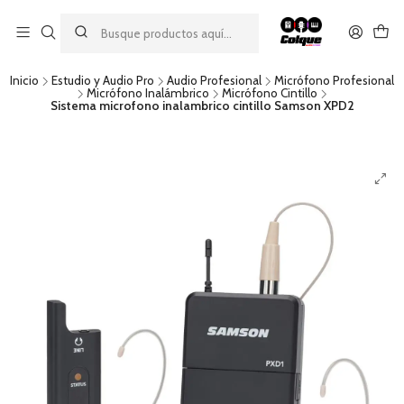
Aprovecha nuestro
descuento por pago con transferencia bancaria
por una compra mínima de $49.990. Este descuento no es
acumulable a otras promociones ni aplicable a gastos de envío.
Inicio
Estudio y Audio Pro
Audio Profesional
Micrófono Profesional
Micrófono Inalámbrico
Micrófono Cintillo
Sistema microfono inalambrico cintillo Samson XPD2