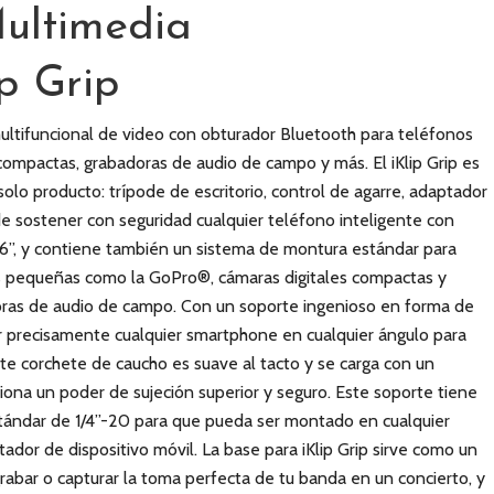
ultimedia
p Grip
multifuncional de video con obturador Bluetooth para teléfonos
compactas, grabadoras de audio de campo y más. El iKlip Grip es
olo producto: trípode de escritorio, control de agarre, adaptador
 sostener con seguridad cualquier teléfono inteligente con
 6”, y contiene también un sistema de montura estándar para
s pequeñas como la GoPro®, cámaras digitales compactas y
ras de audio de campo. Con un soporte ingenioso en forma de
ar precisamente cualquier smartphone en cualquier ángulo para
ste corchete de caucho es suave al tacto y se carga con un
ona un poder de sujeción superior y seguro. Este soporte tiene
estándar de 1/4”-20 para que pueda ser montado en cualquier
dor de dispositivo móvil. La base para iKlip Grip sirve como un
abar o capturar la toma perfecta de tu banda en un concierto, y