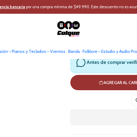
Audio Profesional
Atril
Otros Soportes
Soporte Multifuncion Smartph
encia bancaria
por una compra mínima de $49.990. Este descuento no es acumul
Soporte M
Mu
sión
Pianos y Teclados
Vientos · Banda · Folklore
Estudio y Audio Pr
Antes de comprar verif
AGREGAR AL CA