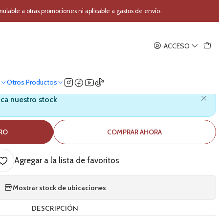
one IK Multimedia iKlip Grip
able a otras promociones ni aplicable a gastos de envío.
|
ACCESO
ultifuncion Smartphone IK
ltimedia iKlip Grip
o
Otros Productos
ica nuestro stock
RRO
COMPRAR AHORA
Agregar a la lista de favoritos
Mostrar stock de ubicaciones
DESCRIPCIÓN