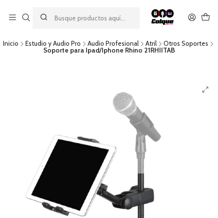
Aprovecha nuestro
descuento por pago con transferencia bancaria
por una compra mínima de $49.990. Este descuento no es
acumulable a otras promociones ni aplicable a gastos de envío.
Inicio
Estudio y Audio Pro
Audio Profesional
Atril
Otros Soportes
Soporte para Ipad/Iphone Rhino 21RHIITAB