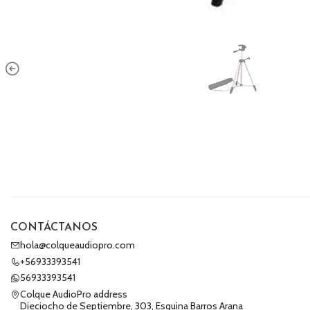
CONTÁCTANOS
hola@colqueaudiopro.com
+56933393541
56933393541
Colque AudioPro address
Dieciocho de Septiembre, 303, Esquina Barros Arana