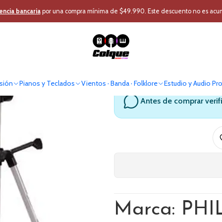
ctos
Foto y Video
Accesorios Foto y Vídeo
Soporte Tripode para C
encia bancaria
por una compra mínima de $49.990. Este descuento no es acumul
Soporte Trip
sión
Pianos y Teclados
Vientos · Banda · Folklore
Estudio y Audio Pr
Antes de comprar verif
Marca: PH