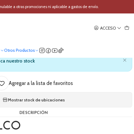
amara PHILCO TR-50
able a otras promociones ni aplicable a gastos de envío.
|
ACCESO
ode para Camara PHILCO TR-
50
o
Otros Productos
ica nuestro stock
Agregar a la lista de favoritos
Mostrar stock de ubicaciones
DESCRIPCIÓN
ILCO