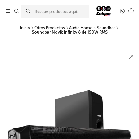
Aprovecha nuestro
descuento por pago con transferencia bancaria
por una compra mínima de $49.990. Este descuento no es
acumulable a otras promociones ni aplicable a gastos de envío.
Inicio
Otros Productos
Audio Home
Soundbar
Soundbar Novik Infinity 8 de 150W RMS