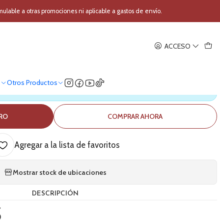
vo 18 pulgadas MRS X18
able a otras promociones ni aplicable a gastos de envío.
|
ACCESO
ctivo 18 pulgadas MRS X18
o
Otros Productos
ica nuestro stock
RRO
COMPRAR AHORA
Agregar a la lista de favoritos
Mostrar stock de ubicaciones
DESCRIPCIÓN
S