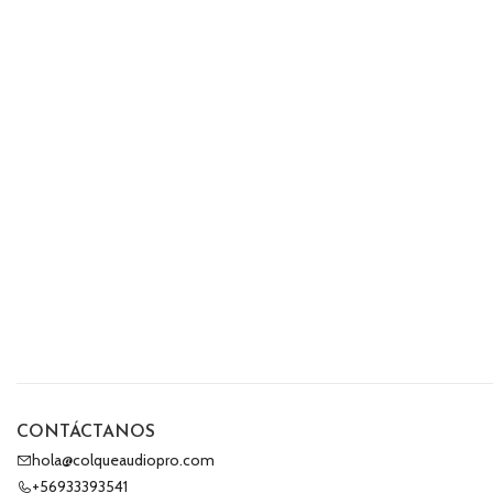
CONTÁCTANOS
hola@colqueaudiopro.com
+56933393541