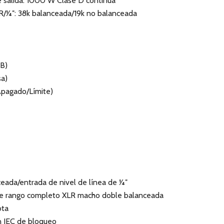
e salida: 1000 W Clase D continua
/1⁄4″: 38k balanceada/19k no balanceada
B)
sa)
Apagado/Límite)
ada/entrada de nivel de línea de 1⁄4″
a de rango completo XLR macho doble balanceada
ota
n IEC de bloqueo