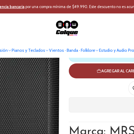
Pro
Audio Profesional
Caja Acústica
Subwoofer Activo
Sub Bajo Acti
encia bancaria
por una compra mínima de $49.990. Este descuento no es acumul
Sub Bajo A
sión
Pianos y Teclados
Vientos · Banda · Folklore
Estudio y Audio Pr
Antes de comprar verif
AGREGAR AL CA
Marca: MR