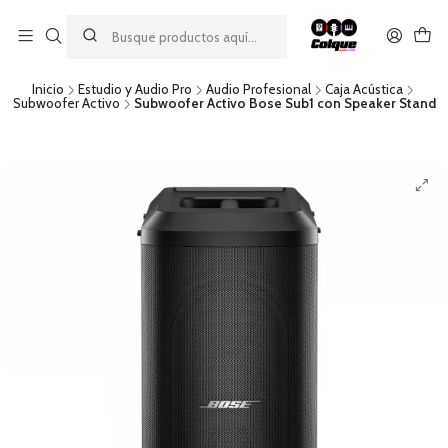
Aprovecha nuestro
descuento por pago con transferencia bancaria
por una compra mínima de $49.990. Este descuento no es
acumulable a otras promociones ni aplicable a gastos de envío.
Inicio
Estudio y Audio Pro
Audio Profesional
Caja Acústica
Subwoofer Activo
Subwoofer Activo Bose Sub1 con Speaker Stand