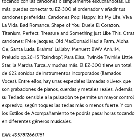
tocando con las canciones o simplemente escuchándolas. Es
más, puedes conectar tu EZ-300 al ordenador y añadir tus
canciones preferidas. Canciones Pop: Happy, It’s My Life, Viva
La Vida, Bad Romance, Shape of You, Duele El Corazon,
Titanium, Perfect, Treasure and Something Just Like This. Otras
canciones: Frère Jacques, Old MacDonald Had a Farm, Aloha
Oe, Santa Lucia, Brahms' Lullaby, Menuett BWV Anh.114,
Preludio op.28-15 "Raindrop", Para Elisa, Twinkle Twinkle Little
Star, la Marcha Turca…y muchas más. El EZ-300 tiene un total
de 622 sonidos de instrumentos incorporados (llamados
Voces). Entre ellos, hay unas especiales llamadas «Live», que
son grabaciones de pianos, cuerdas y metales reales. Además,
su Teclado sensible a la pulsación te permite un mayor control
expresivo, según toques las teclas más o menos fuerte. Y con
los Estilos de Acompañamiento te podrás pasar horas tocando
en diferentes géneros musicales.
EAN: 4957812660181