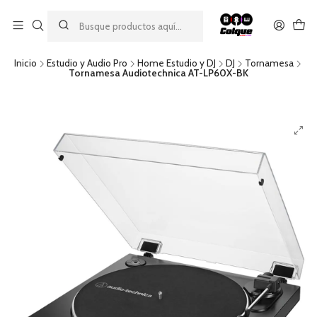
Aprovecha nuestro
descuento por pago con transferencia bancaria
por una compra mínima de $49.990. Este descuento no es
acumulable a otras promociones ni aplicable a gastos de envío.
Inicio
Estudio y Audio Pro
Home Estudio y DJ
DJ
Tornamesa
Tornamesa Audiotechnica AT-LP60X-BK