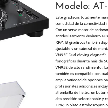
Modelo: AT
Este giradiscos totalmente ma
comodidad de la conectividad in
Con un servo motor de acciona
antideslizamiento dinámico aju
RPM. El giradiscos también dis
ajustable y un cabezal de mont
VM95E Dual Moving Magnet™. Au
fonográficas durante más de 50 
VM95E de alto rendimiento . La c
también es compatible con cual
amplia variedad de opciones par
profesionales adicionales incluy
alfombrilla de fieltro; un botón
alta precisión seleccionable y 
10%; un plato estroboscópico co