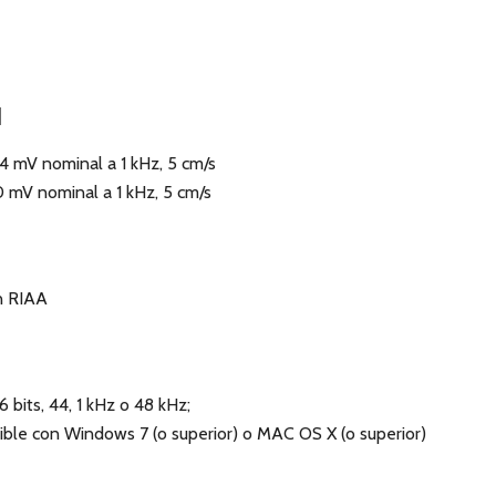
a
4 mV nominal a 1 kHz, 5 cm/s
0 mV nominal a 1 kHz, 5 cm/s
ón RIAA
b
 bits, 44, 1 kHz o 48 kHz;
ible con Windows 7 (o superior) o MAC OS X (o superior)