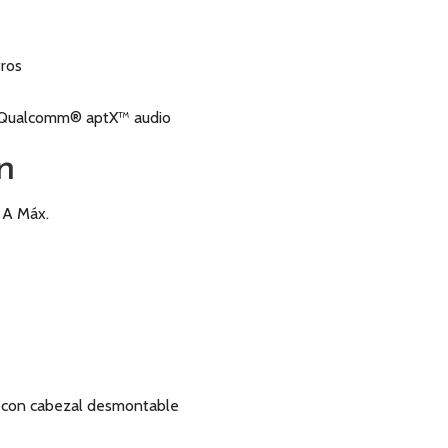
ros
, Qualcomm® aptX™ audio
n
 A Máx.
 con cabezal desmontable