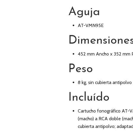
Aguja
AT-VMN95E
Dimensione
452 mm Ancho x 352 mm Pr
Peso
8 kg, sin cubierta antipolvo
Incluído
Cartucho fonográfico AT-V
(macho) a RCA doble (macho)
cubierta antipolvo; adaptad