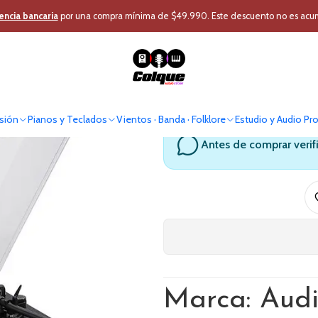
o Pro
Home Estudio y DJ
DJ
Tornamesa
Tornamesa Audiotechnica
encia bancaria
por una compra mínima de $49.990. Este descuento no es acumul
Tornamesa Aud
sión
Pianos y Teclados
Vientos · Banda · Folklore
Estudio y Audio Pr
Antes de comprar verif
Marca: Audi