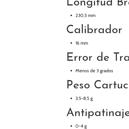
Longitud B
230,5 mm
Calibrador
16 mm
Error de Tr
Menos de 3 grados
Peso Cartu
3,5-8,5 g
Antipatinaj
0-4 g