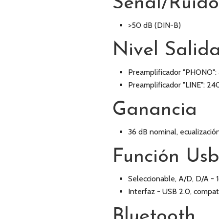
Señal/Ruido
>50 dB (DIN-B)
Nivel Salid
Preamplificador "PHONO": 
Preamplificador "LINE": 24
Ganancia
36 dB nominal, ecualizaci
Función Us
Seleccionable, A/D, D/A - 16
Interfaz - USB 2.0, compat
Bluetooth