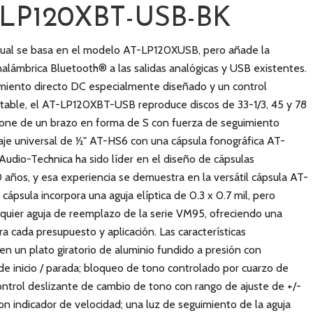
-LP120XBT-USB-BK
nual se basa en el modelo AT-LP120XUSB, pero añade la
alámbrica Bluetooth® a las salidas analógicas y USB existentes.
miento directo DC especialmente diseñado y un control
stable, el AT-LP120XBT-USB reproduce discos de 33-1/3, 45 y 78
pone de un brazo en forma de S con fuerza de seguimiento
aje universal de ½" AT-HS6 con una cápsula fonográfica AT-
dio-Technica ha sido líder en el diseño de cápsulas
años, y esa experiencia se demuestra en la versátil cápsula AT-
ápsula incorpora una aguja elíptica de 0.3 x 0.7 mil, pero
quier aguja de reemplazo de la serie VM95, ofreciendo una
a cada presupuesto y aplicación. Las características
en un plato giratorio de aluminio fundido a presión con
 de inicio / parada; bloqueo de tono controlado por cuarzo de
control deslizante de cambio de tono con rango de ajuste de +/-
n indicador de velocidad; una luz de seguimiento de la aguja