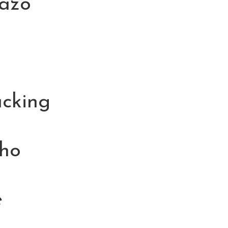
razo
acking
cho
e