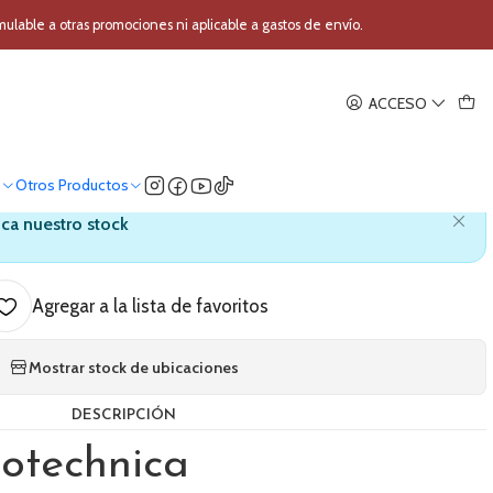
 AT-LP120XBT-USB-BK
able a otras promociones ni aplicable a gastos de envío.
|
ACCESO
iotechnica AT-LP120XBT-USB-
BK
o
Otros Productos
ica nuestro stock
Agregar a la lista de favoritos
Mostrar stock de ubicaciones
DESCRIPCIÓN
otechnica