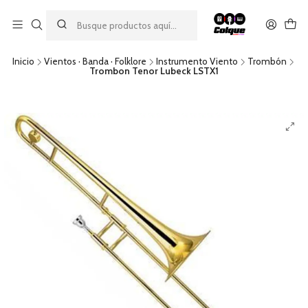
Aprovecha nuestro
descuento por pago con transferencia bancaria
por una compra mínima de $49.990. Este descuento no es
acumulable a otras promociones ni aplicable a gastos de envío.
Inicio
Vientos · Banda · Folklore
Instrumento Viento
Trombón
Trombon Tenor Lubeck LSTX1