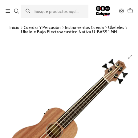
Aprovecha nuestro
descuento por pago con transferencia bancaria
por una compra mínima de $49.990. Este descuento no es
acumulable a otras promociones ni aplicable a gastos de envío.
Inicio
Cuerdas Y Percusión
Instrumentos Cuerda
Ukeleles
Ukelele Bajo Electroacustico Nativa U-BASS 1 MH