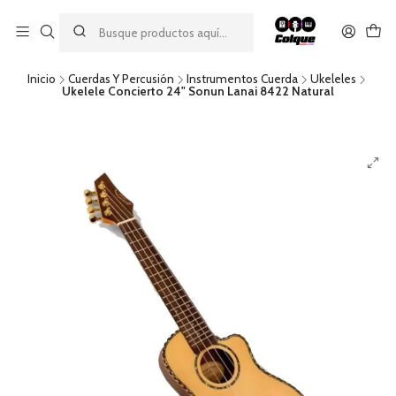
Aprovecha nuestro
descuento por pago con transferencia bancaria
por una compra mínima de $49.990. Este descuento no es
acumulable a otras promociones ni aplicable a gastos de envío.
Inicio
Cuerdas Y Percusión
Instrumentos Cuerda
Ukeleles
Ukelele Concierto 24" Sonun Lanai 8422 Natural