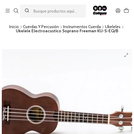
Aprovecha nuestro
descuento por pago con transferencia bancaria
por una compra mínima de $49.990. Este descuento no es
acumulable a otras promociones ni aplicable a gastos de envío.
Inicio
Cuerdas Y Percusión
Instrumentos Cuerda
Ukeleles
Ukelele Electroacustico Soprano Freeman KU-S-EQ/B