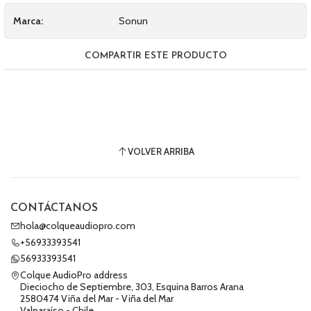
Marca:
Sonun
COMPARTIR ESTE PRODUCTO
VOLVER ARRIBA
CONTÁCTANOS
hola@colqueaudiopro.com
+56933393541
56933393541
Colque AudioPro address
Dieciocho de Septiembre, 303, Esquina Barros Arana
2580474 Viña del Mar - Viña del Mar
Valparaíso - Chile