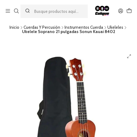
Aprovecha nuestro
descuento por pago con transferencia bancaria
por una compra mínima de $49.990. Este descuento no es
acumulable a otras promociones ni aplicable a gastos de envío.
Inicio
Cuerdas Y Percusión
Instrumentos Cuerda
Ukeleles
Ukelele Soprano 21 pulgadas Sonun Kauai 8402