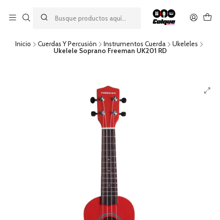
Aprovecha nuestro
descuento por pago con transferencia bancaria
por una compra mínima de $49.990. Este descuento no es
acumulable a otras promociones ni aplicable a gastos de envío.
Inicio
Cuerdas Y Percusión
Instrumentos Cuerda
Ukeleles
Ukelele Soprano Freeman UK201 RD