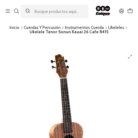
Aprovecha nuestro
descuento por pago con transferencia bancaria
por una compra mínima de $49.990. Este descuento no es
acumulable a otras promociones ni aplicable a gastos de envío.
Inicio
Cuerdas Y Percusión
Instrumentos Cuerda
Ukeleles
Ukelele Tenor Sonun Kauai 26 Cafe 8415