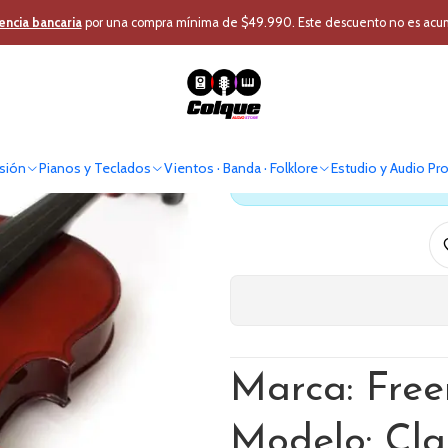
usión
Instrumentos Cuerda
Otros instrumentos de Cuerda
Violin Fre
encia bancaria
por una compra mínima de $49.990. Este descuento no es acumul
Violin F
sión
Pianos y Teclados
Vientos · Banda · Folklore
Estudio y Audio Pr
Antes de comprar verif
Marca: Fre
Modelo: Cla