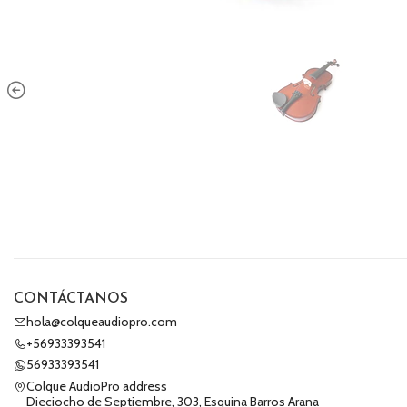
CONTÁCTANOS
hola@colqueaudiopro.com
+56933393541
56933393541
Colque AudioPro address
Dieciocho de Septiembre, 303, Esquina Barros Arana