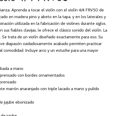
anza. Aprenda a tocar el violín con el violín 4/4 FRV50 de
icado en madera pino y abeto en la tapa, y en los laterales y
nación utilizada en la fabricación de violines durante siglos.
sus fiables clavijas, le ofrece el clásico sonido del violín. La
ar. Se trata de un violín diseñado exactamente para eso. Su
ve diapasón cuidadosamente acabado permiten practicar
tal comodidad. Incluye arco y un estuche para una mayor
abada a mano
o prensado con bordes ornamentados
 prensado
te marrón anaranjado con triple lacado a mano y pulido
de jujube ebonizado
 de jujube