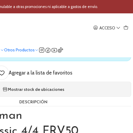
eman Classic 4/4 FRV50
able a otras promociones ni aplicable a gastos de envío.
|
ACCESO
reeman Classic 4/4 FRV50
o
Otros Productos
ica nuestro stock
Agregar a la lista de favoritos
Mostrar stock de ubicaciones
DESCRIPCIÓN
eman
ssic 4/4 FRV50