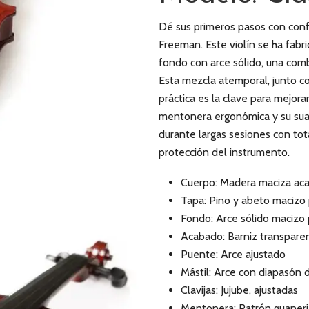
Dé sus primeros pasos con confi
Freeman. Este violín se ha fabr
fondo con arce sólido, una combi
Esta mezcla atemporal, junto con 
práctica es la clave para mejor
mentonera ergonómica y su sua
durante largas sesiones con to
protección del instrumento.
Cuerpo: Madera maciza ac
Tapa: Pino y abeto maciz
Fondo: Arce sólido macizo
Acabado: Barniz transparen
Puente: Arce ajustado
Mástil: Arce con diapasón 
Clavijas: Jujube, ajustadas
Mentonera: Patrón guaneri