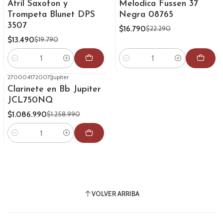
Atril Saxofon y
Melodica Fussen 37
Trompeta Blunet DPS
Negra 08765
3507
$16.790
$22.290
$13.490
$19.790
Cantidad
Cantidad
270004172007
|
Jupiter
-14%
OFF
Clarinete en Bb Jupiter
JCL750NQ
$1.086.990
$1.258.990
Cantidad
VOLVER ARRIBA