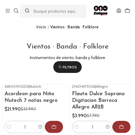
Aprovecha nuestro
descuento por pago con transferencia bancaria
por una compra mínima de $49.990. Este descuento no es
acumulable a otras promociones ni aplicable a gastos de envío.
Inicio
Vientos · Banda · Folklore
Vientos · Banda · Folklore
Instrumentos de viento, banda y folklore
FILTROS
268009012212
|
Nutech
276014175026
|
Allegro
-35%
OFF
-49%
OFF
Acordeon para Niño
Flauta Dulce Soprano
Nutech 7 notas negro
Digitacion Barroca
Allegro All2B
$21.990
$33.990
$3.990
$7.790
Cantidad
Cantidad