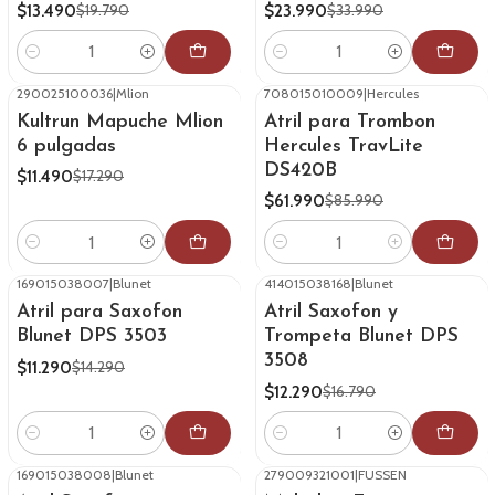
$13.490
$23.990
$19.790
$33.990
Cantidad
Cantidad
290025100036
|
Mlion
708015010009
|
Hercules
-34%
OFF
-28%
OFF
Kultrun Mapuche Mlion
Atril para Trombon
6 pulgadas
Hercules TravLite
DS420B
$11.490
$17.290
$61.990
$85.990
Cantidad
Cantidad
169015038007
|
Blunet
414015038168
|
Blunet
-21%
OFF
-27%
OFF
Atril para Saxofon
Atril Saxofon y
Blunet DPS 3503
Trompeta Blunet DPS
3508
$11.290
$14.290
$12.290
$16.790
Cantidad
Cantidad
169015038008
|
Blunet
279009321001
|
FUSSEN
-32%
OFF
-25%
OFF