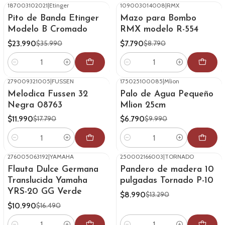
187003102021
|
Etinger
109003014008
|
RMX
-33%
OFF
-11%
OFF
Pito de Banda Etinger
Mazo para Bombo
Modelo B Cromado
RMX modelo R-554
$23.990
$7.790
$35.990
$8.790
Cantidad
Cantidad
279009321005
|
FUSSEN
175025100085
|
Mlion
-33%
OFF
-32%
OFF
Melodica Fussen 32
Palo de Agua Pequeño
Negra 08763
Mlion 25cm
$11.990
$6.790
$17.790
$9.990
Cantidad
Cantidad
276005063192
|
YAMAHA
250002166003
|
TORNADO
-33%
OFF
-32%
OFF
Flauta Dulce Germana
Pandero de madera 10
Translucida Yamaha
pulgadas Tornado P-10
YRS-20 GG Verde
$8.990
$13.290
$10.990
$16.490