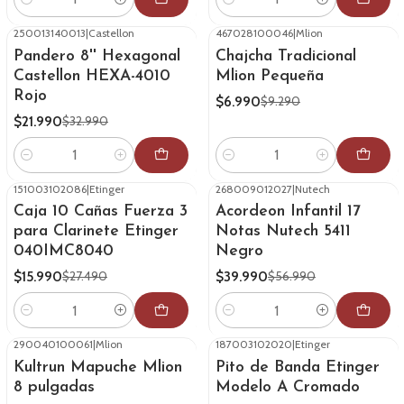
Cantidad
Cantidad
250013140013
|
Castellon
467028100046
|
Mlion
-33%
OFF
-25%
OFF
Pandero 8'' Hexagonal
Chajcha Tradicional
Castellon HEXA-4010
Mlion Pequeña
Rojo
$6.990
$9.290
$21.990
$32.990
Cantidad
Cantidad
151003102086
|
Etinger
268009012027
|
Nutech
-42%
OFF
-30%
OFF
Caja 10 Cañas Fuerza 3
Acordeon Infantil 17
para Clarinete Etinger
Notas Nutech 5411
040IMC8040
Negro
$15.990
$39.990
$27.490
$56.990
Cantidad
Cantidad
290040100061
|
Mlion
187003102020
|
Etinger
-32%
OFF
-29%
OFF
Kultrun Mapuche Mlion
Pito de Banda Etinger
8 pulgadas
Modelo A Cromado