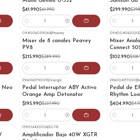
Mano Gemini U-352
Samson Go 
$41.990
$299.990
$61.990
$398
Cantidad
Cantidad
094006059064
|
Peavey
094004062020
|
-26%
OFF
-26%
OFF
Mixer de 8 canales Peavey
Mixer Anal
PV8
Connect 5
$215.990
$102.990
$289.990
$138
Cantidad
Cantidad
296016379009
|
Orange
296004177020
|
B
-18%
OFF
-14%
OFF
k Neo
Pedal Interruptor ABY Activo
Pedal de E
Orange Amp Detonator
Rhythm Loo
$195.990
$404.990
$237.990
$47
Cantidad
Cantidad
159014432006
|
XGTR
-24%
OFF
W
Amplificador Bajo 40W XGTR