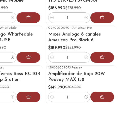
Mic Mobile
JTS E7R+E7TB+CM501
$186.990
.990
$228.990
Cantidad
Wharfedale
094007009011
|
American Pro
-25%
OFF
ogo Wharfedale
Mixer Analogo 6 canales
02USB
American Pro Black 6
$189.990
.990
$253.990
Cantidad
oss
159006059073
|
Peavey
-27%
OFF
fectos Boss RC-10R
Amplificador de Bajo 20W
p Station
Peavey MAX 158
$149.990
0.990
$204.990
Cantidad