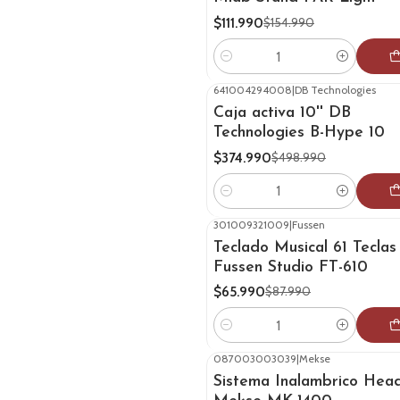
$111.990
$154.990
Cantidad
641004294008
|
DB Technologies
-25%
OFF
Caja activa 10'' DB
Technologies B-Hype 10
$374.990
$498.990
Cantidad
301009321009
|
Fussen
-25%
OFF
Teclado Musical 61 Teclas
Fussen Studio FT-610
$65.990
$87.990
Cantidad
087003003039
|
Mekse
-35%
OFF
Sistema Inalambrico Hea