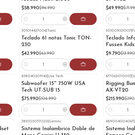
$58.990
$49.990
$96.990
$71.9
Cantidad
Cantidad
301014427006
|
Tonic
301009321007
|
F
-33%
OFF
-30%
OFF
Teclado 61 notas Tonic TON-
Teclado Inf
230
Fussen Kid
$42.990
$9.790
$63.990
$13.990
Cantidad
Cantidad
658040209143
|
Usa Tech
677063070017
|
D
-29%
OFF
-26%
OFF
Subwoofer 15'' 750W USA
Rigging B
Tech UT-SUB 15
AX-VT20
$75.990
$215.990
$106.990
$290
Cantidad
Cantidad
381003057020
|
Gemini
689004004067
|
-32%
OFF
-25%
OFF
dset
Sistema Inalambrico Doble de
Sistema Ina