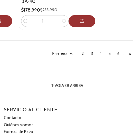
BA-40
$178.990
$233.990
Cantidad
...
...
Primero
«
2
3
4
5
6
»
VOLVER ARRIBA
SERVICIO AL CLIENTE
Contacto
Quiénes somos
Formas de Pago