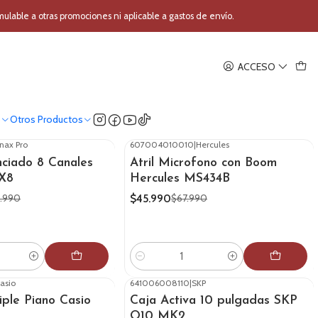
able a otras promociones ni aplicable a gastos de envío.
ACCESO
o
Otros Productos
nax Pro
607004010010
|
Hercules
-32%
OFF
ciado 8 Canales
Atril Microfono con Boom
X8
Hercules MS434B
$45.990
.990
$67.990
Cantidad
asio
641006008110
|
SKP
-15%
OFF
iple Piano Casio
Caja Activa 10 pulgadas SKP
Q10 MK2