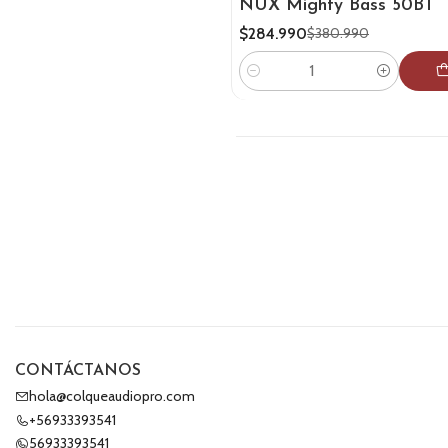
NUX Mighty Bass 50BT
$284.990
$380.990
Cantidad
CONTÁCTANOS
hola@colqueaudiopro.com
+56933393541
56933393541