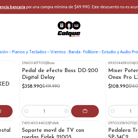
Inicio
Ofertas Colque
encia bancaria
por una compra mínima de $49.990. Este descuento no es acumul
Ofertas Colque
Ofertas en instrumentos musicales, audio profesional y más
sión
Pianos y Teclados
Vientos · Banda · Folklore
Estudio y Audio Pr
296004177012
|
Boss
693014438006
|
O
-15%
OFF
-28%
OFF
Pedal de efecto Boss DD-200
Mixer Poten
Digital Delay
Onax Pro L
XED
$358.990
$108.990
$419.990
$150
Cantidad
Cantidad
743040044023
|
Fidek
297002185070
|
C
-39%
OFF
-31%
OFF
stal
Soporte movil de TV con
Pedalera Tr
ruedas Fidek 21005
SP-34C2