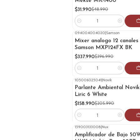
Mekse MK-1400
$31.990
$48.990
Cantidad
094004004020
|
Samson
-15%
OFF
Mixer analogo 12 canales
Samson MXP124FX BK
$337.990
$396.990
Cantidad
105006025041
|
Novik
-23%
OFF
Parlante Ambiental Novi
Liric 6 White
$158.990
$205.990
Cantidad
159003133008
|
Nux
-25%
OFF
Amplificador de Bajo 50