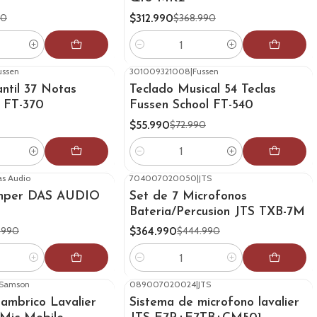
$312.990
90
$368.990
Cantidad
ussen
301009321008
|
Fussen
-23%
OFF
antil 37 Notas
Teclado Musical 54 Teclas
s FT-370
Fussen School FT-540
$55.990
$72.990
Cantidad
as Audio
704007020050
|
JTS
-18%
OFF
umper DAS AUDIO
Set de 7 Microfonos
Bateria/Percusion JTS TXB-7M
$364.990
.990
$444.990
Cantidad
Samson
089007020024
|
JTS
-18%
OFF
lambrico Lavalier
Sistema de microfono lavalier