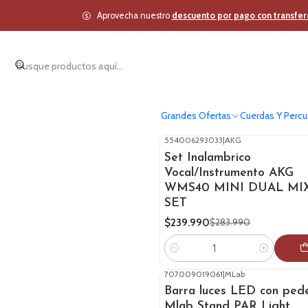
Aprovecha nuestro
descuento por pago con transfer
Grandes Ofertas
Cuerdas Y Percu
554006293033
|
AKG
-15%
OFF
Set Inalambrico
Vocal/Instrumento AKG
WMS40 MINI DUAL MI
SET
$239.990
$283.990
Cantidad
707009019061
|
MLab
-28%
OFF
Barra luces LED con pede
Mlab Stand PAR Light