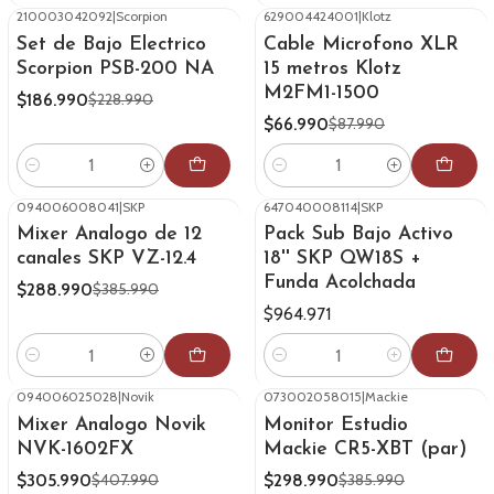
210003042092
|
Scorpion
629004424001
|
Klotz
-18%
OFF
-24%
OFF
Set de Bajo Electrico
Cable Microfono XLR
Scorpion PSB-200 NA
15 metros Klotz
M2FM1-1500
$186.990
$228.990
$66.990
$87.990
Cantidad
Cantidad
094006008041
|
SKP
647040008114
|
SKP
-25%
OFF
Mixer Analogo de 12
Pack Sub Bajo Activo
canales SKP VZ-12.4
18'' SKP QW18S +
Funda Acolchada
$288.990
$385.990
$964.971
Cantidad
Cantidad
094006025028
|
Novik
073002058015
|
Mackie
-25%
OFF
-23%
OFF
Mixer Analogo Novik
Monitor Estudio
NVK-1602FX
Mackie CR5-XBT (par)
$305.990
$298.990
$407.990
$385.990