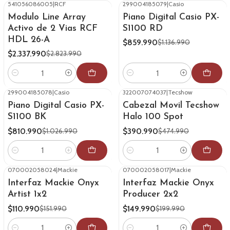
541056086005
|
RCF
299004185079
|
Casio
-17%
OFF
-24%
OFF
Modulo Line Array
Piano Digital Casio PX-
Activo de 2 Vias RCF
S1100 RD
HDL 26-A
$859.990
$1.136.990
$2.337.990
$2.823.990
Cantidad
Cantidad
299004185078
|
Casio
322007074037
|
Tecshow
-21%
OFF
-18%
OFF
Piano Digital Casio PX-
Cabezal Movil Tecshow
S1100 BK
Halo 100 Spot
$810.990
$390.990
$1.026.990
$474.990
Cantidad
Cantidad
070002058024
|
Mackie
070002058017
|
Mackie
-27%
OFF
-25%
OFF
Interfaz Mackie Onyx
Interfaz Mackie Onyx
Artist 1x2
Producer 2x2
$110.990
$149.990
$151.990
$199.990