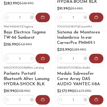
HYDRA-BOOM BLK
$283.990
$338.990
$91.990
$114.990
Cantidad
Cantidad
196044364051
|
Tagima
700003018072
|
CarverPro
-25%
OFF
-26%
OFF
Bajo Electrico Tagima
Sistema de Monitoreo
TW-66 Sunburst
Inalambrico In-ear
CarverPro PMMH-1
$316.990
$421.990
$215.990
$289.990
Cantidad
Cantidad
345009350008
|
Altec Lansing
541063070011
|
Das Audio
-19%
OFF
-19%
OFF
Parlante Portatil
Modulo Subwoofer
Bluetooth Altec Lansing
Curve Array DAS
HYDRA-SHOCK BLK
AUDIO VANTEC-118A
$111.990
$2.173.990
$138.990
$2.674.990
Cantidad
Cantidad