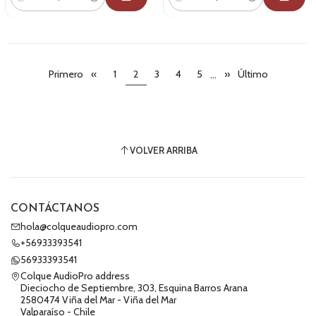
Cantidad
Cantidad
...
Primero
«
1
2
3
4
5
»
Último
VOLVER ARRIBA
CONTÁCTANOS
hola@colqueaudiopro.com
+56933393541
56933393541
Colque AudioPro address
Dieciocho de Septiembre, 303, Esquina Barros Arana
2580474 Viña del Mar - Viña del Mar
Valparaíso - Chile