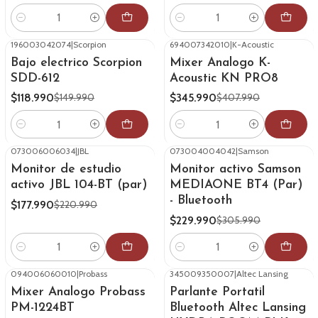
Cantidad
Cantidad
196003042074
|
Scorpion
694007342010
|
K-Acoustic
-21%
OFF
-15%
OFF
Bajo electrico Scorpion
Mixer Analogo K-
SDD-612
Acoustic KN PRO8
$118.990
$345.990
$149.990
$407.990
Cantidad
Cantidad
073006006034
|
JBL
073004004042
|
Samson
-19%
OFF
-25%
OFF
Monitor de estudio
Monitor activo Samson
activo JBL 104-BT (par)
MEDIAONE BT4 (Par)
- Bluetooth
$177.990
$220.990
$229.990
$305.990
Cantidad
Cantidad
094006060010
|
Probass
345009350007
|
Altec Lansing
-16%
OFF
-20%
OFF
Mixer Analogo Probass
Parlante Portatil
PM-1224BT
Bluetooth Altec Lansing