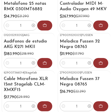
Metalofono 25 notas
Controlador MIDI M-
RMX 030IMT6882
Audio Oxygen 49 MKV
$14.790
$267.990
$21.290
$317.990
Cantidad
Cantidad
012013293012
|
AKG
279009321005
|
FUSSEN
-16%
OFF
-33%
OFF
Audifonos de estudio
Melodica Fussen 32
AKG K271 MKII
Negra 08763
$183.990
$11.990
$218.990
$17.790
Cantidad
Cantidad
629007366014
|
Stagelab
279009321001
|
FUSSEN
-41%
OFF
-25%
OFF
Cable Microfono XLR
Melodica Fussen 37
15mt Stagelab CLM-
Negra 08765
XMXF15
$16.790
$22.290
$17.790
$29.990
Cantidad
Cantidad