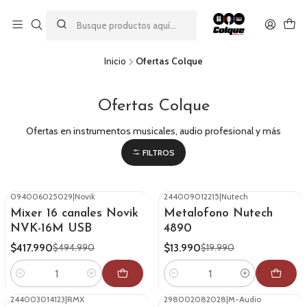
Aprovecha nuestro
descuento por pago con transferencia bancaria
por una compra mínima de $49.990. Este descuento no es
acumulable a otras promociones ni aplicable a gastos de envío.
Inicio
Ofertas Colque
Ofertas Colque
Ofertas en instrumentos musicales, audio profesional y más
FILTROS
094006025029
|
Novik
244009012215
|
Nutech
-16%
OFF
-30%
OFF
Mixer 16 canales Novik
Metalofono Nutech
NVK-16M USB
4890
$417.990
$13.990
$494.990
$19.990
Cantidad
Cantidad
244003014123
|
RMX
298002082028
|
M-Audio
-31%
OFF
-16%
OFF